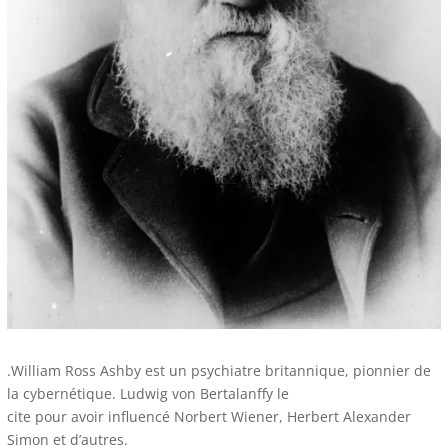
.William Ross Ashby est un psychiatre britannique, pionnier de
la cybernétique. Ludwig von Bertalanffy le
cite pour avoir influencé Norbert Wiener, Herbert Alexander
Simon et d’autres.