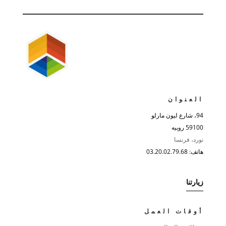
العنوان
94، شارع ليون مارلو
59100 روبيه
نورد، فرنسا
هاتف: 03.20.02.79.68
زيارتنا
أوقات العمل